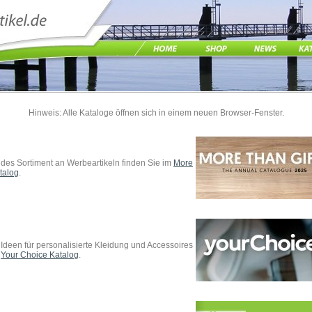
Hinweis: Alle Kataloge öffnen sich in einem neuen Browser-Fenster.
des Sortiment an Werbeartikeln finden Sie im
More
talog
.
Ideen für personalisierte Kleidung und Accessoires
m
Your Choice Katalog
.