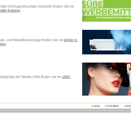
ttel mit Augenleuchten-Garantie finden Sie im
ttel Katalog
.
Stab- und Metallfeuerzeuge finden Sie im
lighter in
alog
.
eibgeräte der Marke UMA finden sie im
UMA-